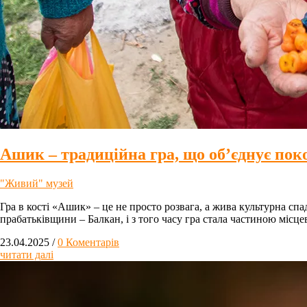
Ашик – традиційна гра, що об’єднує пок
"Живий" музей
Гра в кості «Ашик» – це не просто розвага, а жива культурна спад
прабатьківщини – Балкан, і з того часу гра стала частиною місцев
23.04.2025
/
0 Коментарів
читати далі