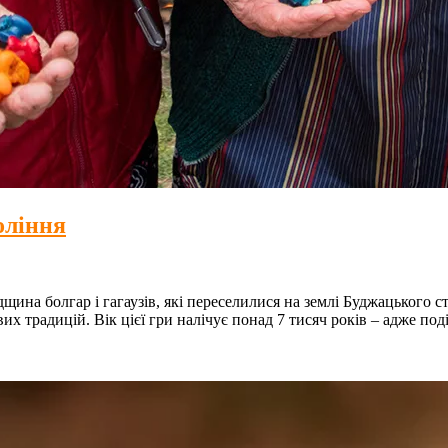
оління
щина болгар і гагаузів, які переселилися на землі Буджацького ст
их традицій. Вік цієї гри налічує понад 7 тисяч років – адже под