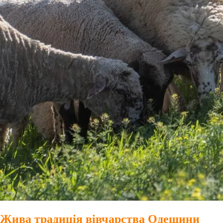
Жива традиція вівчарства Одещини