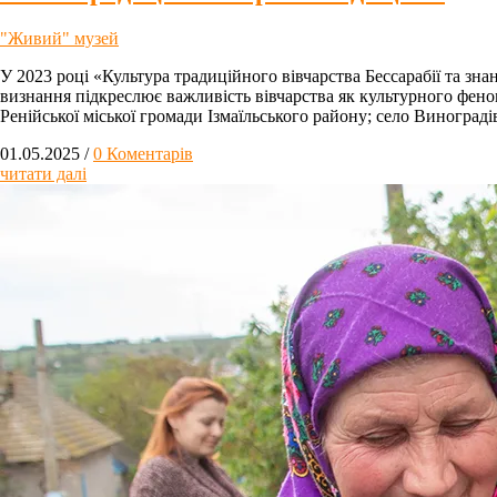
"Живий" музей
У 2023 році «Культура традиційного вівчарства Бессарабії та зн
визнання підкреслює важливість вівчарства як культурного феном
Ренійської міської громади Ізмаїльського району; село Винограді
01.05.2025
/
0 Коментарів
читати далі